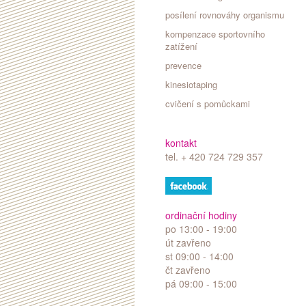
posílení rovnováhy organismu
kompenzace sportovního
zatížení
prevence
kinesiotaping
cvičení s pomůckami
kontakt
tel. + 420 724 729 357
ordinační hodiny
po
13:00 - 19:00
út
zavřeno
st
09:00 - 14:00
čt
zavřeno
pá
09:00 - 15:00