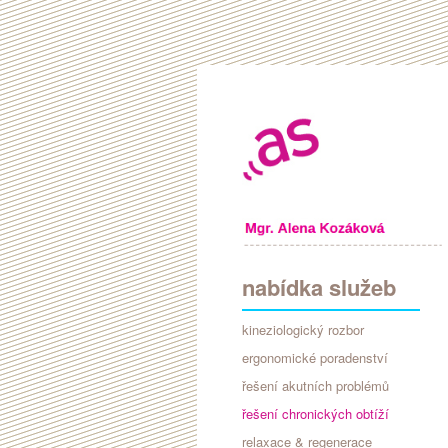
nabídka služeb
kineziologický rozbor
ergonomické poradenství
řešení akutních problémů
řešení chronických obtíží
relaxace & regenerace