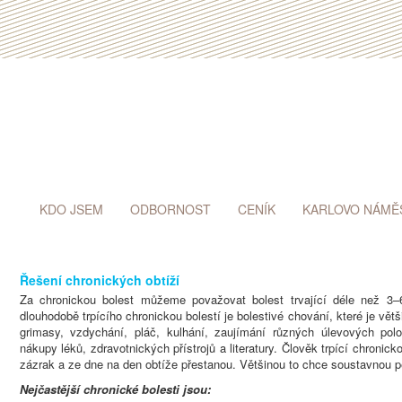
KDO JSEM
ODBORNOST
CENÍK
KARLOVO NÁMĚ
Řešení chronických obtíží
Za chronickou bolest můžeme považovat bolest trvající déle než 
dlouhodobě trpícího chronickou bolestí je bolestivé chování, které je vě
grimasy, vzdychání, pláč, kulhání, zaujímání různých úlevových polo
nákupy léků, zdravotnických přístrojů a literatury. Člověk trpící chronic
zázrak a ze dne na den obtíže přestanou. Většinou to chce soustavnou péč
Nejčastější chronické bolesti jsou: