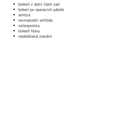
bolesti v dolní části zad
bolest po operacích páteře
artróza
revmatoidní artritida
osteoporóza
bolesti hlavy
nedoléčená zranění