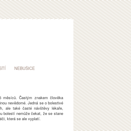
STÍ
NEBUŠICE
3–6 měsíců. Častým znakem člověka
tšinou nevědomé. Jedná se o bolestivé
h, ale také časté návštěvy lékaře,
kou bolestí nemůže čekat, že se stane
i, která se ale vyplatí.