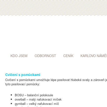
KDO JSEM
ODBORNOST
CENÍK
KARLOVO NÁMĚ
Cvičení s pomůckami
Cvičení s pomůckami umožňuje lépe posilovat hluboké svaly a zároveň j
tyto posilovací pomůcky:
BOSU – balanční polokoule
overball – malý nafukovací míček
gymball – velký nafukovací míč