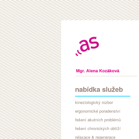
nabídka služeb
kineziologický rozbor
ergonomické poradenství
řešení akutních problémů
řešení chronických obtíží
relaxace & regenerace