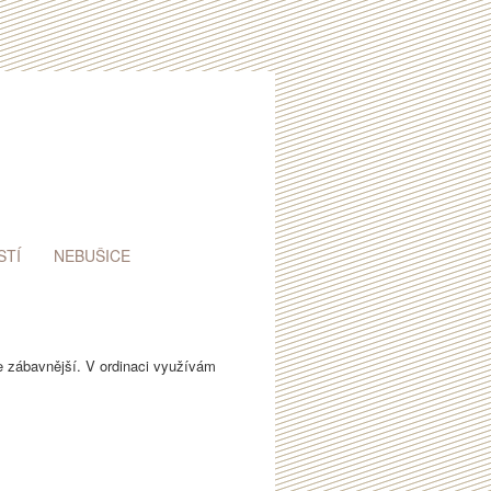
STÍ
NEBUŠICE
e zábavnější. V ordinaci využívám