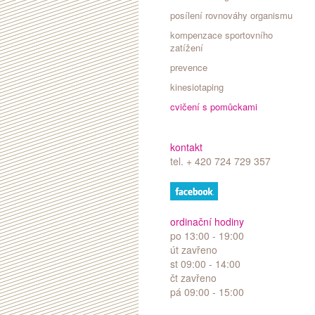
posílení rovnováhy organismu
kompenzace sportovního
zatížení
prevence
kinesiotaping
cvičení s pomůckami
kontakt
tel. + 420 724 729 357
ordinační hodiny
po
13:00 - 19:00
út
zavřeno
st
09:00 - 14:00
čt
zavřeno
pá
09:00 - 15:00